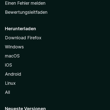
r
r
Einen Fehler melden
g
t
e
Bewertungsleitfaden
s
n
v
e
o
i
Herunterladen
r
t
Download Firefox
e
Windows
g
e
macOS
h
iOS
e
n
Android
Linux
All
Neueste Versionen