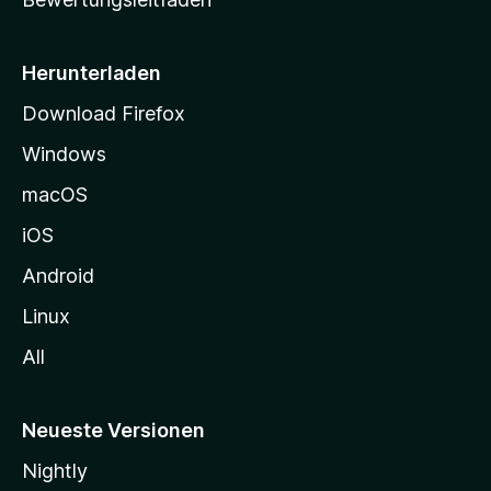
s
e
i
Herunterladen
t
Download Firefox
e
Windows
g
e
macOS
h
iOS
e
n
Android
Linux
All
Neueste Versionen
Nightly