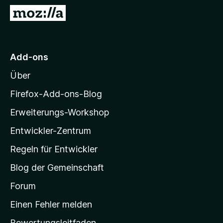
f
Z
o
u
x
r
-
M
Add-ons
B
o
r
Über
z
o
i
w
Firefox-Add-ons-Blog
s
l
Erweiterungs-Workshop
e
l
r
Entwickler-Zentrum
a
-
Regeln für Entwickler
S
Blog der Gemeinschaft
t
a
Forum
r
Einen Fehler melden
t
Bewertungsleitfaden