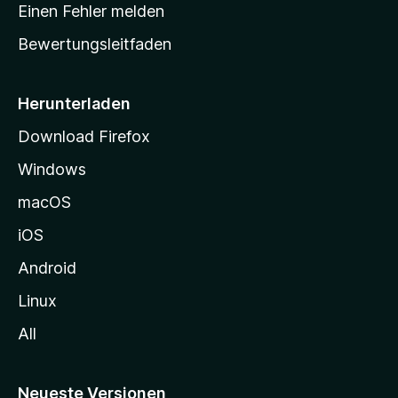
r
r
Einen Fehler melden
g
t
e
Bewertungsleitfaden
s
n
v
e
o
i
Herunterladen
r
t
Download Firefox
e
Windows
g
e
macOS
h
iOS
e
n
Android
Linux
All
Neueste Versionen