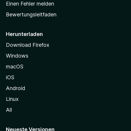
r
r
Einen Fehler melden
g
t
e
Bewertungsleitfaden
s
n
v
e
o
i
Herunterladen
r
t
Download Firefox
e
Windows
g
e
macOS
h
iOS
e
n
Android
Linux
All
Neueste Versionen