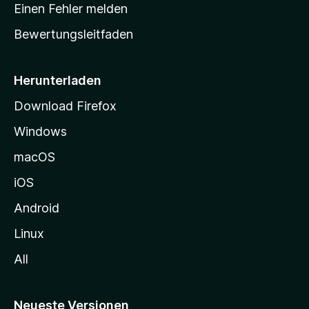
r
r
Einen Fehler melden
g
t
e
Bewertungsleitfaden
s
n
v
e
o
i
Herunterladen
r
t
Download Firefox
e
Windows
g
e
macOS
h
iOS
e
n
Android
Linux
All
Neueste Versionen