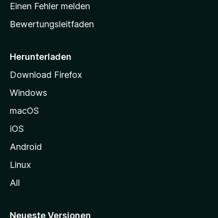
r
r
Einen Fehler melden
g
t
e
Bewertungsleitfaden
s
n
v
e
o
i
Herunterladen
r
t
Download Firefox
e
Windows
g
e
macOS
h
iOS
e
n
Android
Linux
All
Neueste Versionen