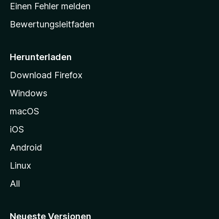
r
r
Einen Fehler melden
g
t
e
Bewertungsleitfaden
s
n
v
e
o
i
Herunterladen
r
t
Download Firefox
e
Windows
g
e
macOS
h
iOS
e
n
Android
Linux
All
Neueste Versionen