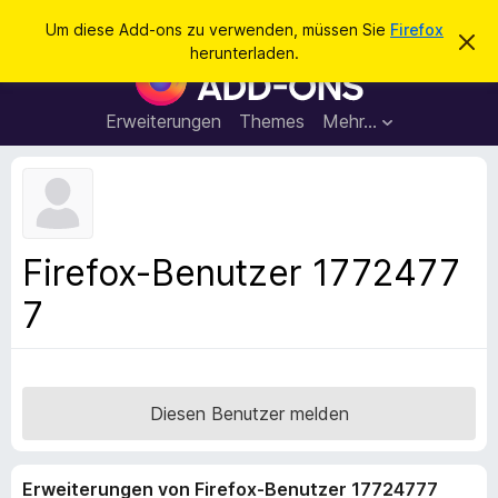
S
Anmelden
Um diese Add-ons zu verwenden, müssen Sie
Firefox
D
u
herunterladen.
i
A
c
e
d
s
h
e
d
Erweiterungen
Themes
Mehr…
e
n
-
H
n
i
o
n
n
w
e
s
i
f
s
Firefox-Benutzer 1772477
v
ü
e
7
r
r
w
d
e
e
r
f
n
e
F
Diesen Benutzer melden
n
i
r
Erweiterungen von Firefox-Benutzer 17724777
e