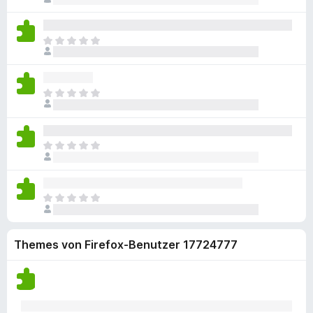
n
s
w
k
g
e
o
l
e
e
e
B
c
i
r
i
n
E
e
h
e
t
n
n
s
w
k
g
u
e
o
l
e
e
e
n
B
c
i
r
i
n
g
E
e
h
e
t
n
n
e
s
w
k
g
u
e
o
n
l
e
e
e
n
B
c
v
i
r
i
n
g
E
e
h
o
e
t
n
n
e
s
w
k
r
g
u
e
o
n
l
e
e
e
n
B
c
v
i
r
i
n
g
E
e
h
o
e
t
n
n
e
s
w
k
r
g
u
e
o
n
l
e
e
e
n
B
c
v
Themes von Firefox-Benutzer 17724777
i
r
i
n
g
e
h
o
e
t
n
n
e
w
k
r
g
u
e
o
n
e
e
e
n
B
c
v
r
i
n
g
e
h
o
t