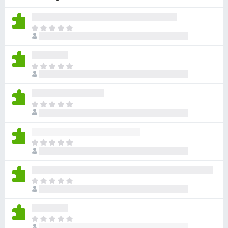
f
o
E
x
s
-
l
B
i
E
r
e
s
o
g
l
e
w
i
n
E
s
e
n
s
e
g
o
l
r
e
c
i
n
E
h
e
n
s
k
g
o
l
e
e
c
i
i
n
E
h
e
n
n
s
k
g
e
o
l
e
e
B
c
i
i
n
E
e
h
e
n