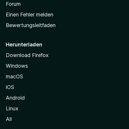
v
a
Forum
u
o
n
r
r
Einen Fehler melden
g
t
e
Bewertungsleitfaden
s
n
v
e
o
i
Herunterladen
r
t
Download Firefox
e
Windows
g
e
macOS
h
iOS
e
n
Android
Linux
All