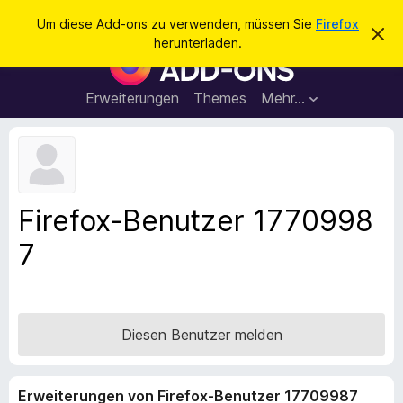
S
Anmelden
Um diese Add-ons zu verwenden, müssen Sie
Firefox
D
u
herunterladen.
i
A
c
e
d
s
h
e
d
Erweiterungen
Themes
Mehr…
e
n
-
H
n
i
o
n
n
w
e
s
i
f
s
Firefox-Benutzer 1770998
v
ü
e
7
r
r
w
d
e
e
r
f
n
e
F
Diesen Benutzer melden
n
i
r
Erweiterungen von Firefox-Benutzer 17709987
e