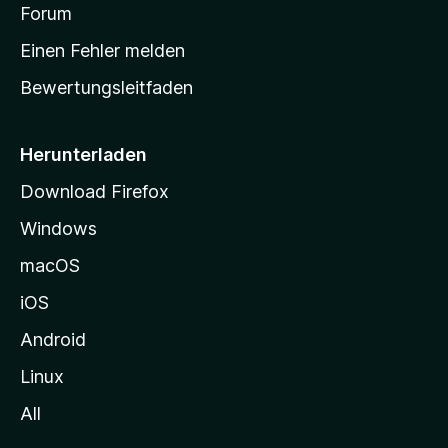
v
a
Forum
u
o
n
r
r
Einen Fehler melden
g
t
e
Bewertungsleitfaden
s
n
v
e
o
i
Herunterladen
r
t
Download Firefox
e
Windows
g
e
macOS
h
iOS
e
n
Android
Linux
All