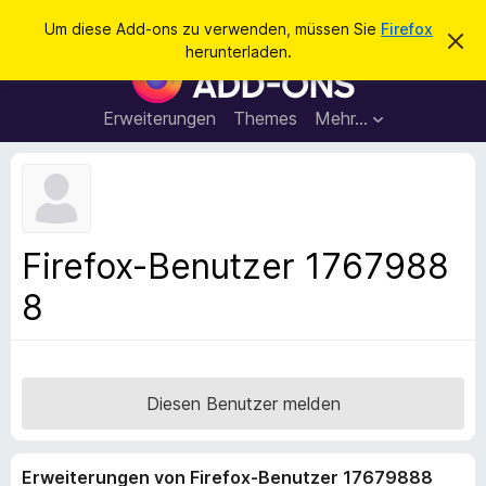
S
Anmelden
Um diese Add-ons zu verwenden, müssen Sie
Firefox
D
u
herunterladen.
i
A
c
e
d
s
h
e
d
Erweiterungen
Themes
Mehr…
e
n
-
H
n
i
o
n
n
w
e
s
i
f
s
Firefox-Benutzer 1767988
v
ü
e
8
r
r
w
d
e
e
r
f
n
e
F
Diesen Benutzer melden
n
i
r
Erweiterungen von Firefox-Benutzer 17679888
e