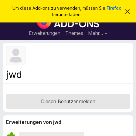
S
Anmelden
Um diese Add-ons zu verwenden, müssen Sie
Firefox
D
u
herunterladen.
i
A
c
e
d
s
h
e
d
Erweiterungen
Themes
Mehr…
e
n
-
H
n
i
o
n
n
w
e
s
i
f
s
jwd
v
ü
e
r
r
w
d
e
e
r
Diesen Benutzer melden
f
n
e
F
n
i
Erweiterungen von jwd
r
e