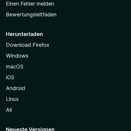
r
r
Einen Fehler melden
g
t
e
Bewertungsleitfaden
s
n
v
e
o
i
Herunterladen
r
t
Download Firefox
e
Windows
g
e
macOS
h
iOS
e
n
Android
Linux
All
Neueste Versionen