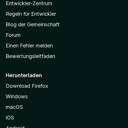
u
Entwickler-Zentrum
o
a
e
n
r
w
-
g
Regeln für Entwickler
e
S
e
r
Blog der Gemeinschaft
n
t
t
v
a
Forum
u
o
n
r
r
Einen Fehler melden
g
t
e
Bewertungsleitfaden
s
n
v
e
o
i
Herunterladen
r
t
Download Firefox
e
Windows
g
e
macOS
h
iOS
e
n