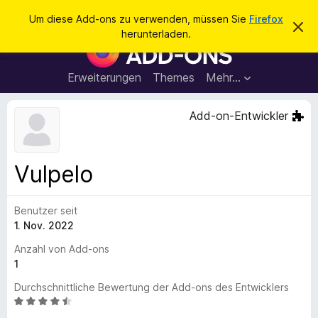
S
Anmelden
Um diese Add-ons zu verwenden, müssen Sie
Firefox
D
u
herunterladen.
i
A
c
e
d
s
h
e
d
Erweiterungen
Themes
Mehr…
e
n
-
H
n
i
o
Add-on-Entwickler
n
n
w
e
s
i
f
s
Vulpelo
v
ü
e
r
r
w
Benutzer seit
d
e
1. Nov. 2022
e
r
f
n
Anzahl von Add-ons
e
F
1
n
i
Durchschnittliche Bewertung der Add-ons des Entwicklers
r
B
e
e