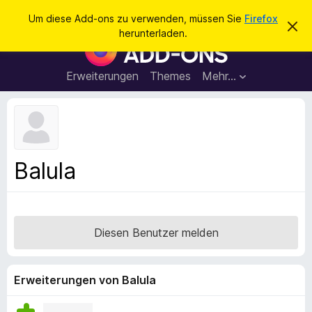
S
Anmelden
Um diese Add-ons zu verwenden, müssen Sie
Firefox
D
u
herunterladen.
i
A
c
e
d
s
h
e
d
Erweiterungen
Themes
Mehr…
e
n
-
H
n
i
o
n
n
w
e
s
i
f
s
Balula
v
ü
e
r
r
w
d
e
e
r
Diesen Benutzer melden
f
n
e
F
n
i
Erweiterungen von Balula
r
e