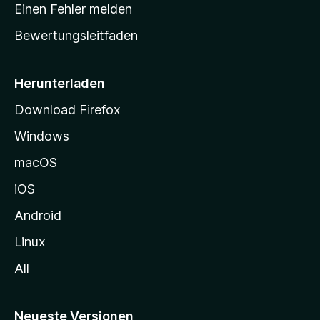
r
r
Einen Fehler melden
g
t
e
Bewertungsleitfaden
s
n
v
e
o
i
Herunterladen
r
t
Download Firefox
e
Windows
g
e
macOS
h
iOS
e
n
Android
Linux
All
Neueste Versionen