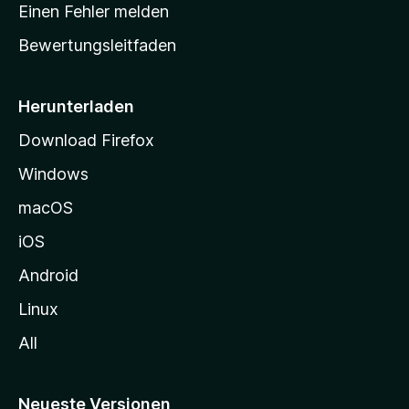
r
r
Einen Fehler melden
g
t
e
Bewertungsleitfaden
s
n
v
e
o
i
Herunterladen
r
t
Download Firefox
e
Windows
g
e
macOS
h
iOS
e
n
Android
Linux
All
Neueste Versionen