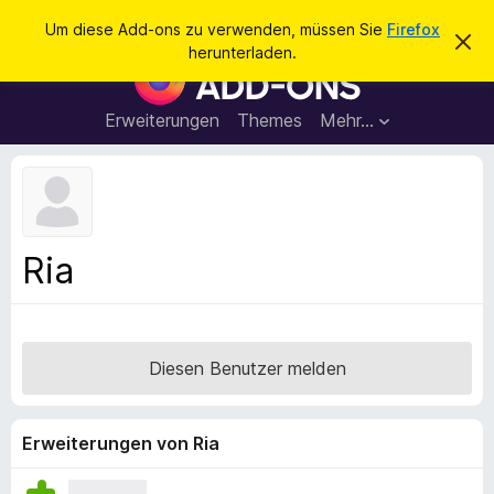
S
Anmelden
Um diese Add-ons zu verwenden, müssen Sie
Firefox
D
u
herunterladen.
i
A
c
e
d
s
h
e
d
Erweiterungen
Themes
Mehr…
e
n
-
H
n
i
o
n
n
w
e
s
i
f
s
Ria
v
ü
e
r
r
w
d
e
e
r
Diesen Benutzer melden
f
n
e
F
n
i
Erweiterungen von Ria
r
e