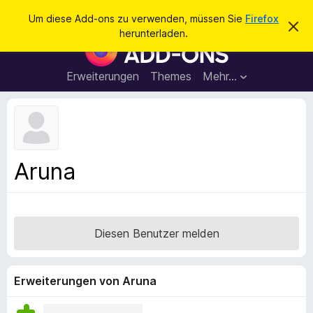
S
Anmelden
Um diese Add-ons zu verwenden, müssen Sie
Firefox
D
u
herunterladen.
i
A
c
e
d
s
h
e
d
Erweiterungen
Themes
Mehr…
e
n
-
H
n
i
o
n
n
w
e
s
i
f
s
Aruna
v
ü
e
r
r
w
d
e
e
r
Diesen Benutzer melden
f
n
e
F
n
i
Erweiterungen von Aruna
r
e