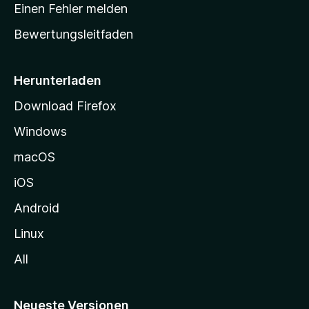
r
r
Einen Fehler melden
g
t
e
Bewertungsleitfaden
s
n
v
e
o
i
Herunterladen
r
t
Download Firefox
e
Windows
g
e
macOS
h
iOS
e
n
Android
Linux
All
Neueste Versionen