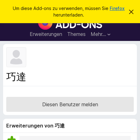
S
Anmelden
Um diese Add-ons zu verwenden, müssen Sie
Firefox
D
u
herunterladen.
i
A
c
e
d
s
h
e
d
Erweiterungen
Themes
Mehr…
e
n
-
H
n
i
o
n
n
w
e
s
i
f
s
巧達
v
ü
e
r
r
w
d
e
e
r
Diesen Benutzer melden
f
n
e
F
n
i
Erweiterungen von 巧達
r
e