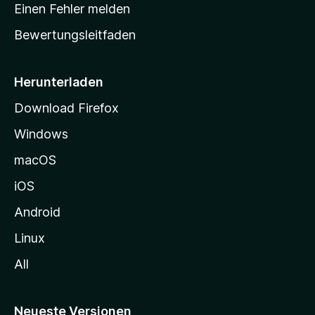
r
r
Einen Fehler melden
g
t
e
Bewertungsleitfaden
s
n
v
e
o
i
Herunterladen
r
t
Download Firefox
e
Windows
g
e
macOS
h
iOS
e
n
Android
Linux
All
Neueste Versionen