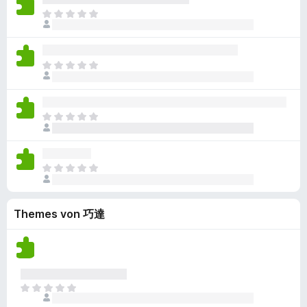
B
c
i
r
i
n
E
e
h
e
t
n
n
s
w
k
g
u
e
o
l
e
e
e
n
B
c
i
r
i
n
g
E
e
h
e
t
n
n
e
s
w
k
g
u
e
o
n
l
e
e
e
n
B
c
v
i
r
i
n
g
E
e
h
o
e
t
n
n
e
s
w
k
r
g
u
e
o
n
l
e
e
e
n
B
c
v
i
r
i
n
g
E
e
h
o
e
t
n
n
e
s
w
k
r
g
u
e
o
n
l
e
e
e
n
B
c
v
Themes von 巧達
i
r
i
n
g
e
h
o
e
t
n
n
e
w
k
r
g
u
e
o
n
e
e
e
n
B
c
v
r
i
n
g
e
h
o
t
n
n
e
w
E
k
r
u
e
o
n
e
s
e