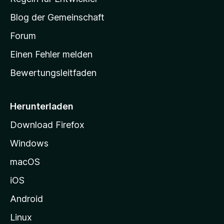
e
S
e
r
Blog der Gemeinschaft
n
t
t
v
a
Forum
u
o
n
r
r
Einen Fehler melden
g
t
e
Bewertungsleitfaden
s
n
v
e
o
i
Herunterladen
r
t
Download Firefox
e
Windows
g
e
macOS
h
iOS
e
n
Android
Linux