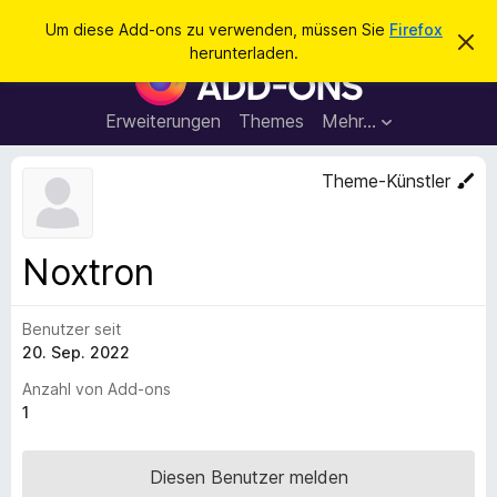
S
Anmelden
Um diese Add-ons zu verwenden, müssen Sie
Firefox
D
u
herunterladen.
i
A
c
e
d
s
h
e
d
Erweiterungen
Themes
Mehr…
e
n
-
H
n
i
o
Theme-Künstler
n
n
w
e
s
i
f
s
Noxtron
v
ü
e
r
r
w
Benutzer seit
d
e
20. Sep. 2022
e
r
f
n
Anzahl von Add-ons
e
F
1
n
i
r
Diesen Benutzer melden
e