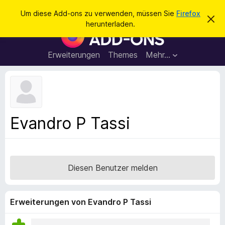
S
Anmelden
Um diese Add-ons zu verwenden, müssen Sie
Firefox
D
u
herunterladen.
i
A
c
e
d
s
h
e
d
Erweiterungen
Themes
Mehr…
e
n
-
H
n
i
o
n
n
w
e
s
i
f
s
Evandro P Tassi
v
ü
e
r
r
w
d
e
e
r
Diesen Benutzer melden
f
n
e
F
n
i
Erweiterungen von Evandro P Tassi
r
e