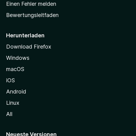
r
r
Einen Fehler melden
g
t
e
Bewertungsleitfaden
s
n
v
e
o
i
Herunterladen
r
t
Download Firefox
e
Windows
g
e
macOS
h
iOS
e
n
Android
Linux
All
Neueste Versionen