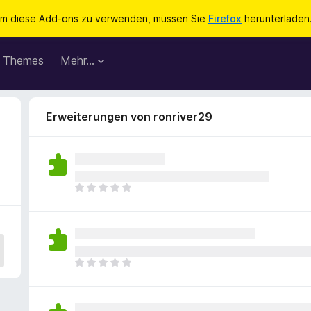
m diese Add-ons zu verwenden, müssen Sie
Firefox
herunterladen
Themes
Mehr…
Erweiterungen von ronriver29
E
s
l
i
e
g
E
e
s
n
l
n
i