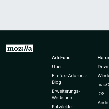
Z
u
Add-ons
Heru
r
Über
Downl
M
o
Firefox-Add-ons-
Wind
z
Blog
mac
i
Erweiterungs-
l
iOS
Workshop
l
Andr
a
Entwickler-