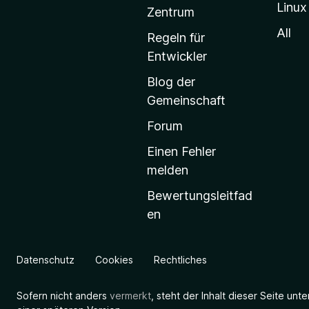
Linux
-
Zentrum
S
All
Regeln für
t
Entwickler
a
Blog der
r
Gemeinschaft
t
s
Forum
e
Einen Fehler
i
melden
t
Bewertungsleitfad
e
en
g
e
h
Datenschutz
Cookies
Rechtliches
e
n
Sofern nicht anders
vermerkt
, steht der Inhalt dieser Seite unt