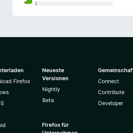
e
n
v
o
r
nterladen
Neueste
Gemeinschaf
Versionen
oad Firefox
Connect
Nightly
ows
Contribute
Beta
OS
Developer
Firefox für
oid
Unternehmen