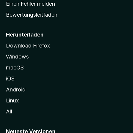
r
r
Einen Fehler melden
g
t
e
Bewertungsleitfaden
s
n
v
e
o
i
Herunterladen
r
t
Download Firefox
e
Windows
g
e
macOS
h
iOS
e
n
Android
Linux
All
Neueste Versionen