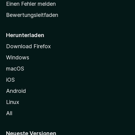
r
r
Einen Fehler melden
g
t
e
Bewertungsleitfaden
s
n
v
e
o
i
Herunterladen
r
t
Download Firefox
e
Windows
g
e
macOS
h
iOS
e
n
Android
Linux
All
Neueste Versionen