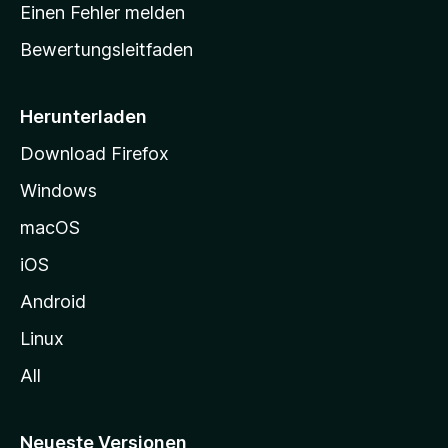
r
r
Einen Fehler melden
g
t
e
Bewertungsleitfaden
s
n
v
e
o
i
Herunterladen
r
t
Download Firefox
e
Windows
g
e
macOS
h
iOS
e
n
Android
Linux
All
Neueste Versionen