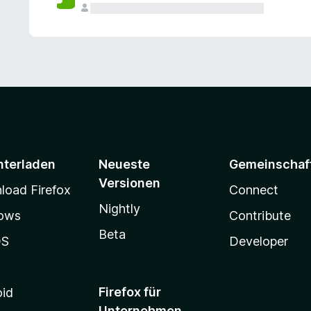
e
n
v
o
r
nterladen
Neueste
Gemeinschaf
Versionen
oad Firefox
Connect
Nightly
ows
Contribute
Beta
OS
Developer
Firefox für
oid
Unternehmen