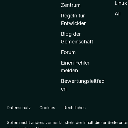
Linux
-
Zentrum
S
All
Regeln für
t
Entwickler
a
Blog der
r
Gemeinschaft
t
s
Forum
e
Einen Fehler
i
melden
t
Bewertungsleitfad
e
en
g
e
h
Datenschutz
Cookies
Rechtliches
e
n
Sofern nicht anders
vermerkt
, steht der Inhalt dieser Seite unt