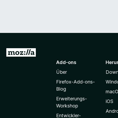
Z
u
Add-ons
Heru
r
Über
Downl
M
o
Firefox-Add-ons-
Wind
z
Blog
mac
i
Erweiterungs-
l
iOS
Workshop
l
Andr
a
Entwickler-