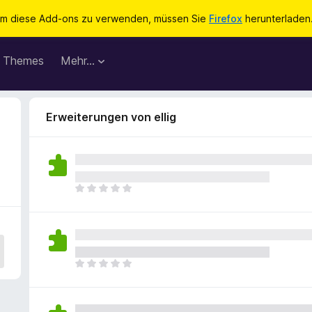
m diese Add-ons zu verwenden, müssen Sie
Firefox
herunterladen
Themes
Mehr…
Erweiterungen von ellig
E
s
l
i
e
g
E
e
s
n
l
n
i