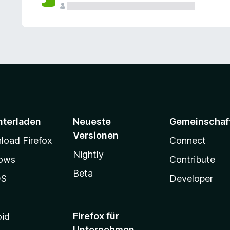
e
n
v
o
r
nterladen
Neueste
Gemeinschaf
Versionen
oad Firefox
Connect
Nightly
ows
Contribute
Beta
OS
Developer
Firefox für
oid
Unternehmen