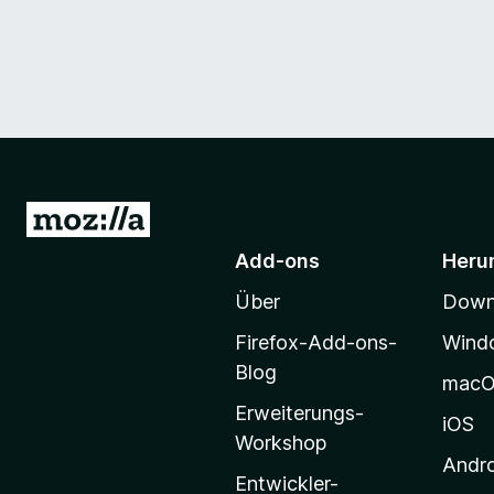
Z
u
Add-ons
Heru
r
Über
Downl
M
o
Firefox-Add-ons-
Wind
z
Blog
mac
i
Erweiterungs-
l
iOS
Workshop
l
Andr
a
Entwickler-