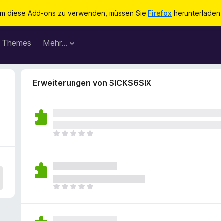
m diese Add-ons zu verwenden, müssen Sie
Firefox
herunterladen
Themes
Mehr…
Erweiterungen von SICKS6SIX
E
s
l
i
e
g
E
e
s
n
l
n
i