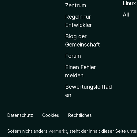
Linux
-
Zentrum
S
All
Regeln für
t
Entwickler
a
Blog der
r
Gemeinschaft
t
s
Forum
e
Einen Fehler
i
melden
t
Bewertungsleitfad
e
en
g
e
h
Datenschutz
Cookies
Rechtliches
e
n
Sofern nicht anders
vermerkt
, steht der Inhalt dieser Seite unt