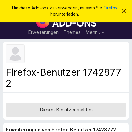
S
Anmelden
Um diese Add-ons zu verwenden, müssen Sie
Firefox
D
u
herunterladen.
i
A
c
e
d
s
h
e
d
Erweiterungen
Themes
Mehr…
e
n
-
H
n
i
o
n
n
w
e
s
i
f
s
Firefox-Benutzer 1742877
v
ü
e
2
r
r
w
d
e
e
r
f
n
e
F
Diesen Benutzer melden
n
i
r
Erweiterungen von Firefox-Benutzer 17428772
e