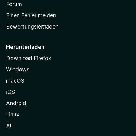
v
a
Forum
u
o
n
r
r
Einen Fehler melden
g
t
e
Bewertungsleitfaden
s
n
v
e
o
i
Herunterladen
r
t
Download Firefox
e
Windows
g
e
macOS
h
iOS
e
n
Android
Linux
All