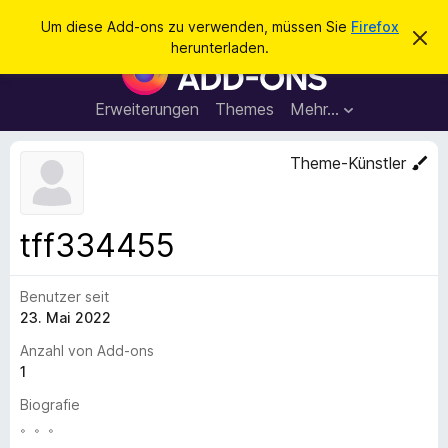
S
Anmelden
Um diese Add-ons zu verwenden, müssen Sie
Firefox
D
u
herunterladen.
i
A
c
e
d
s
h
e
d
Erweiterungen
Themes
Mehr…
e
n
-
H
n
i
o
Theme-Künstler
n
n
w
e
s
i
f
s
tff334455
v
ü
e
r
r
w
Benutzer seit
d
e
23. Mai 2022
e
r
f
n
Anzahl von Add-ons
e
F
1
n
i
Biografie
r
。。。
e