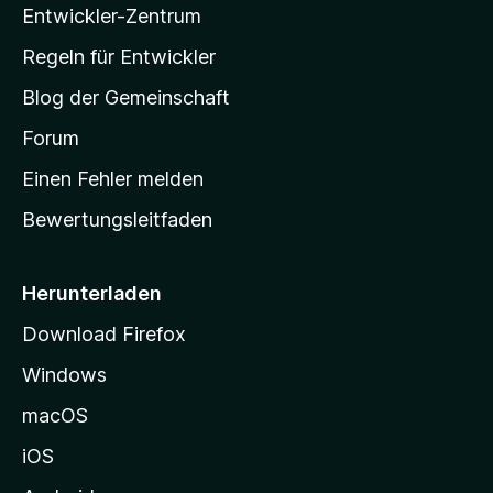
B
u
Entwickler-Zentrum
o
a
e
n
r
w
-
g
Regeln für Entwickler
e
S
e
r
Blog der Gemeinschaft
n
t
t
v
a
Forum
u
o
n
r
r
Einen Fehler melden
g
t
e
Bewertungsleitfaden
s
n
v
e
o
i
Herunterladen
r
t
Download Firefox
e
Windows
g
e
macOS
h
iOS
e