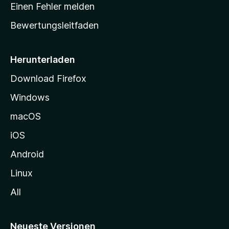
r
r
Einen Fehler melden
g
t
e
Bewertungsleitfaden
s
n
v
e
o
i
Herunterladen
r
t
Download Firefox
e
Windows
g
e
macOS
h
iOS
e
n
Android
Linux
All
Neueste Versionen