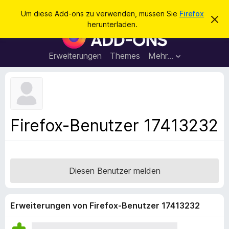
S
Anmelden
Um diese Add-ons zu verwenden, müssen Sie
Firefox
D
u
herunterladen.
i
A
c
e
d
s
h
e
d
Erweiterungen
Themes
Mehr…
e
n
-
H
n
i
o
n
n
w
e
s
i
f
s
Firefox-Benutzer 17413232
v
ü
e
r
r
w
d
e
e
r
Diesen Benutzer melden
f
n
e
F
n
i
Erweiterungen von Firefox-Benutzer 17413232
r
e