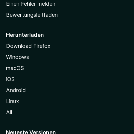
r
r
Einen Fehler melden
g
t
e
Bewertungsleitfaden
s
n
v
e
o
i
Herunterladen
r
t
Download Firefox
e
Windows
g
e
macOS
h
iOS
e
n
Android
Linux
All
Neueste Versionen