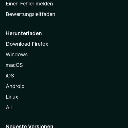
r
r
Einen Fehler melden
g
t
e
Bewertungsleitfaden
s
n
v
e
o
i
Herunterladen
r
t
Download Firefox
e
Windows
g
e
macOS
h
iOS
e
n
Android
Linux
All
Neueste Versionen