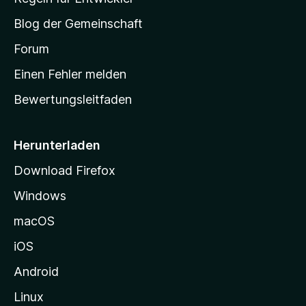
e
S
e
r
Blog der Gemeinschaft
n
t
t
v
a
Forum
u
o
n
r
r
Einen Fehler melden
g
t
e
Bewertungsleitfaden
s
n
v
e
o
i
Herunterladen
r
t
Download Firefox
e
Windows
g
e
macOS
h
iOS
e
n
Android
Linux