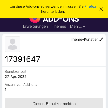
S
Anmelden
Um diese Add-ons zu verwenden, müssen Sie
Firefox
D
u
herunterladen.
i
A
c
e
d
s
h
e
d
Erweiterungen
Themes
Mehr…
e
n
-
H
n
i
o
Theme-Künstler
n
n
w
e
s
i
f
s
17391647
v
ü
e
r
r
w
Benutzer seit
d
e
27. Apr. 2022
e
r
f
n
Anzahl von Add-ons
e
F
1
n
i
r
Diesen Benutzer melden
e