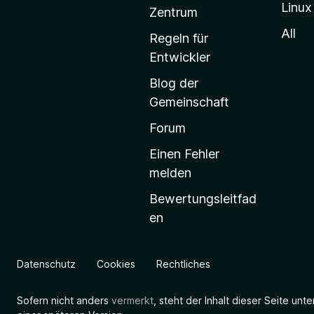
Linux
-
Zentrum
S
All
Regeln für
t
Entwickler
a
Blog der
r
Gemeinschaft
t
s
Forum
e
Einen Fehler
i
melden
t
Bewertungsleitfad
e
en
g
e
h
Datenschutz
Cookies
Rechtliches
e
n
Sofern nicht anders
vermerkt
, steht der Inhalt dieser Seite unt