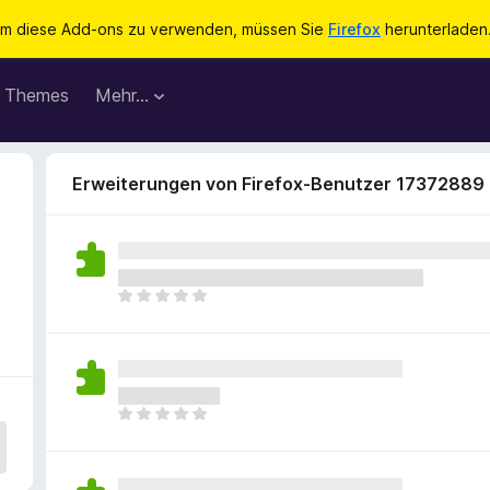
m diese Add-ons zu verwenden, müssen Sie
Firefox
herunterladen
Themes
Mehr…
Erweiterungen von Firefox-Benutzer 17372889
E
s
l
i
e
g
E
e
s
n
l
n
i