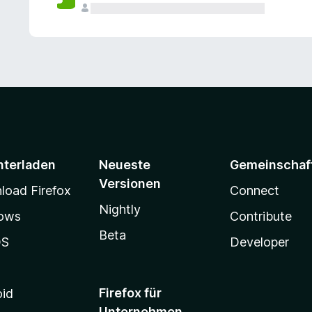
e
n
v
o
r
nterladen
Neueste
Gemeinschaf
Versionen
oad Firefox
Connect
Nightly
ows
Contribute
Beta
OS
Developer
Firefox für
oid
Unternehmen