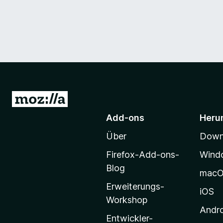
Z
u
Add-ons
Heru
r
Über
Downl
M
o
Firefox-Add-ons-
Wind
z
Blog
mac
i
Erweiterungs-
l
iOS
Workshop
l
Andr
a
Entwickler-