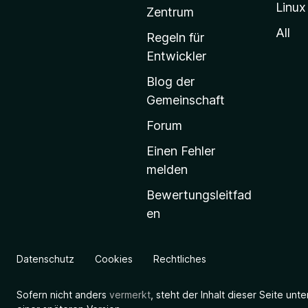
Linux
-
Zentrum
S
All
Regeln für
t
Entwickler
a
Blog der
r
Gemeinschaft
t
s
Forum
e
Einen Fehler
i
melden
t
Bewertungsleitfad
e
en
g
e
h
Datenschutz
Cookies
Rechtliches
e
n
Sofern nicht anders
vermerkt
, steht der Inhalt dieser Seite unt