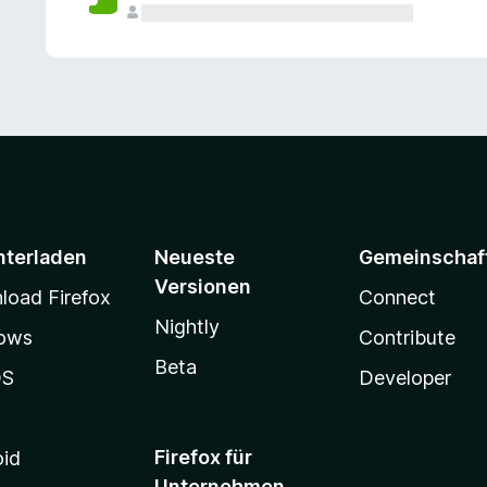
e
n
v
o
r
nterladen
Neueste
Gemeinschaf
Versionen
oad Firefox
Connect
Nightly
ows
Contribute
Beta
OS
Developer
Firefox für
oid
Unternehmen