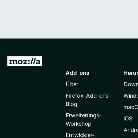
Z
u
Add-ons
Heru
r
Über
Downl
M
o
Firefox-Add-ons-
Wind
z
Blog
mac
i
Erweiterungs-
l
iOS
Workshop
l
Andr
a
Entwickler-