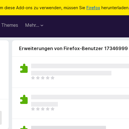
m diese Add-ons zu verwenden, müssen Sie
Firefox
herunterladen
Themes
Mehr…
Erweiterungen von Firefox-Benutzer 17346999
E
s
l
i
e
g
E
e
s
n
l
n
i