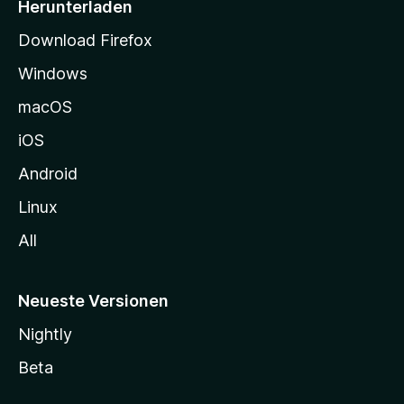
i
Herunterladen
r
t
Download Firefox
e
Windows
g
e
macOS
h
iOS
e
n
Android
Linux
All
Neueste Versionen
Nightly
Beta