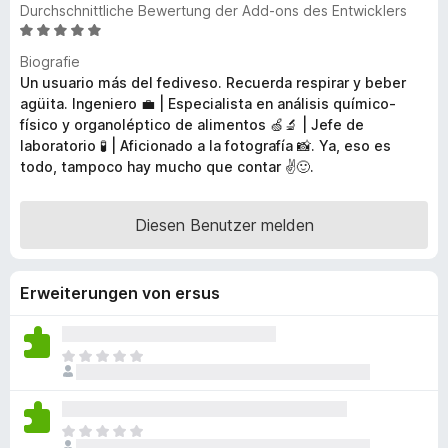
Durchschnittliche Bewertung der Add-ons des Entwicklers
f
B
o
e
Biografie
x
w
Un usuario más del fediveso. Recuerda respirar y beber
-
e
agüita. Ingeniero 💼 | Especialista en análisis químico-
B
r
físico y organoléptico de alimentos 🍏🔬 | Jefe de
t
r
laboratorio 🧪 | Aficionado a la fotografía 📸. Ya, eso es
e
o
todo, tampoco hay mucho que contar ✌️🙂.
t
w
m
s
i
Diesen Benutzer melden
e
t
r
5
v
Erweiterungen von ersus
o
n
5
E
S
s
t
l
e
i
r
E
e