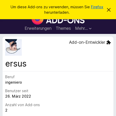
S
Anmelden
Um diese Add-ons zu verwenden, müssen Sie
Firefox
D
u
herunterladen.
i
A
c
e
d
s
h
e
d
Erweiterungen
Themes
Mehr…
e
n
-
H
n
i
o
Add-on-Entwickler
n
n
w
e
s
i
f
s
ersus
v
ü
e
r
r
w
Beruf
d
e
ingeniero
e
r
f
n
Benutzer seit
e
F
26. März 2022
n
i
Anzahl von Add-ons
r
2
e