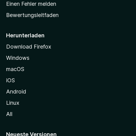
r
r
Einen Fehler melden
g
t
e
Bewertungsleitfaden
s
n
v
e
o
i
Herunterladen
r
t
Download Firefox
e
Windows
g
e
macOS
h
iOS
e
n
Android
Linux
All
Neueste Versionen