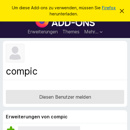
S
Anmelden
Um diese Add-ons zu verwenden, müssen Sie
Firefox
D
u
herunterladen.
i
A
c
e
d
s
h
e
d
Erweiterungen
Themes
Mehr…
e
n
-
H
n
i
o
n
n
w
e
s
i
f
s
compic
v
ü
e
r
r
w
d
e
e
r
Diesen Benutzer melden
f
n
e
F
n
i
Erweiterungen von compic
r
e