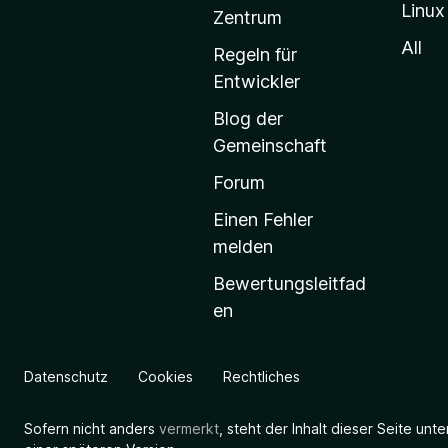
Linux
-
Zentrum
S
All
Regeln für
t
Entwickler
a
Blog der
r
Gemeinschaft
t
s
Forum
e
Einen Fehler
i
melden
t
Bewertungsleitfad
e
en
g
e
h
Datenschutz
Cookies
Rechtliches
e
n
Sofern nicht anders
vermerkt
, steht der Inhalt dieser Seite unt