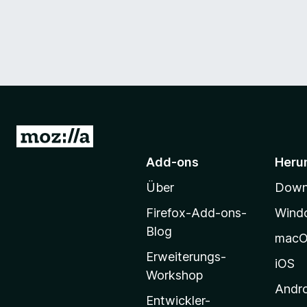
Z
u
Add-ons
Heru
r
Über
Downl
M
o
Firefox-Add-ons-
Wind
z
Blog
mac
i
Erweiterungs-
l
iOS
Workshop
l
Andr
a
Entwickler-