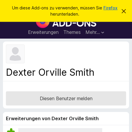
S
Anmelden
Um diese Add-ons zu verwenden, müssen Sie
Firefox
D
u
herunterladen.
i
A
c
e
d
s
h
e
d
Erweiterungen
Themes
Mehr…
e
n
-
H
n
i
o
n
n
w
e
s
i
f
s
Dexter Orville Smith
v
ü
e
r
r
w
d
e
e
r
Diesen Benutzer melden
f
n
e
F
n
i
Erweiterungen von Dexter Orville Smith
r
e