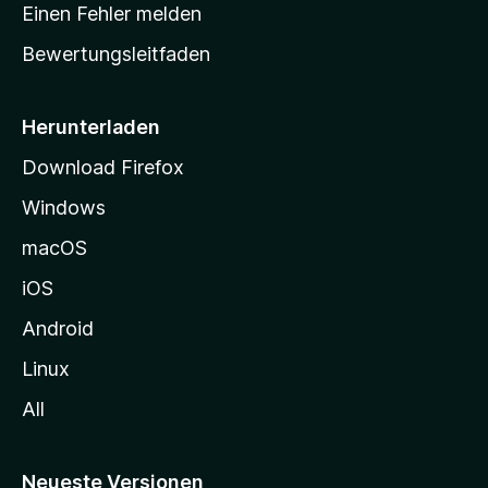
r
r
Einen Fehler melden
g
t
e
Bewertungsleitfaden
s
n
v
e
o
i
Herunterladen
r
t
Download Firefox
e
Windows
g
e
macOS
h
iOS
e
n
Android
Linux
All
Neueste Versionen