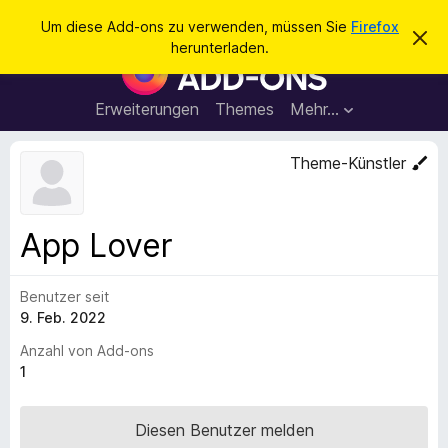
S
Anmelden
Um diese Add-ons zu verwenden, müssen Sie
Firefox
D
u
herunterladen.
i
A
c
e
d
s
h
e
d
Erweiterungen
Themes
Mehr…
e
n
-
H
n
i
o
Theme-Künstler
n
n
w
e
s
i
f
s
App Lover
v
ü
e
r
r
w
Benutzer seit
d
e
9. Feb. 2022
e
r
f
n
Anzahl von Add-ons
e
F
1
n
i
r
Diesen Benutzer melden
e