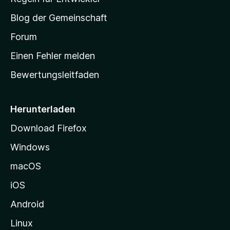
e
S
e
r
Blog der Gemeinschaft
n
t
t
v
a
Forum
u
o
n
r
r
Einen Fehler melden
g
t
e
Bewertungsleitfaden
s
n
v
e
o
i
Herunterladen
r
t
Download Firefox
e
Windows
g
e
macOS
h
iOS
e
n
Android
Linux