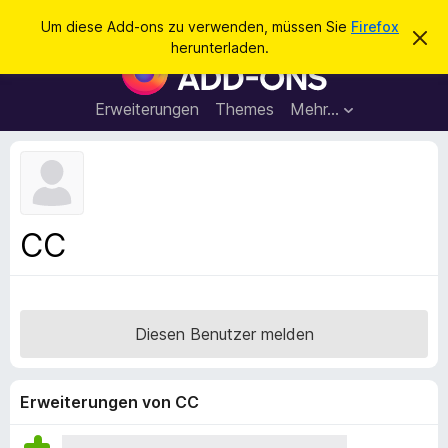
S
Anmelden
Um diese Add-ons zu verwenden, müssen Sie
Firefox
D
u
herunterladen.
i
A
c
e
d
s
h
e
d
Erweiterungen
Themes
Mehr…
e
n
-
H
n
i
o
n
n
w
e
s
i
f
s
CC
v
ü
e
r
r
w
d
e
e
r
Diesen Benutzer melden
f
n
e
F
n
i
Erweiterungen von CC
r
e