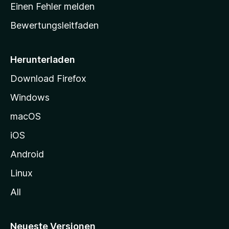
r
r
Einen Fehler melden
g
t
e
Bewertungsleitfaden
s
n
v
e
o
i
Herunterladen
r
t
Download Firefox
e
Windows
g
e
macOS
h
iOS
e
n
Android
Linux
All
Neueste Versionen