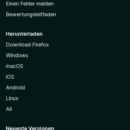
r
r
Einen Fehler melden
g
t
e
Bewertungsleitfaden
s
n
v
e
o
i
Herunterladen
r
t
Download Firefox
e
Windows
g
e
macOS
h
iOS
e
n
Android
Linux
All
Neueste Versionen