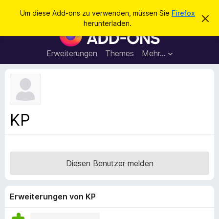
S
Anmelden
Um diese Add-ons zu verwenden, müssen Sie
Firefox
D
u
herunterladen.
i
A
c
e
d
s
h
e
d
Erweiterungen
Themes
Mehr…
e
n
-
H
n
i
o
n
n
w
e
s
i
f
s
KP
v
ü
e
r
r
w
d
e
e
r
Diesen Benutzer melden
f
n
e
F
n
i
Erweiterungen von KP
r
e