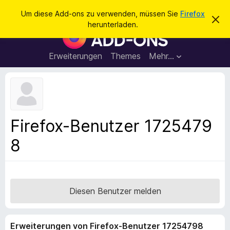
S
Anmelden
Um diese Add-ons zu verwenden, müssen Sie
Firefox
D
u
herunterladen.
i
A
c
e
d
s
h
e
d
Erweiterungen
Themes
Mehr…
e
n
-
H
n
i
o
n
n
w
e
s
i
f
s
Firefox-Benutzer 1725479
v
ü
e
8
r
r
w
d
e
e
r
f
n
e
F
Diesen Benutzer melden
n
i
r
Erweiterungen von Firefox-Benutzer 17254798
e