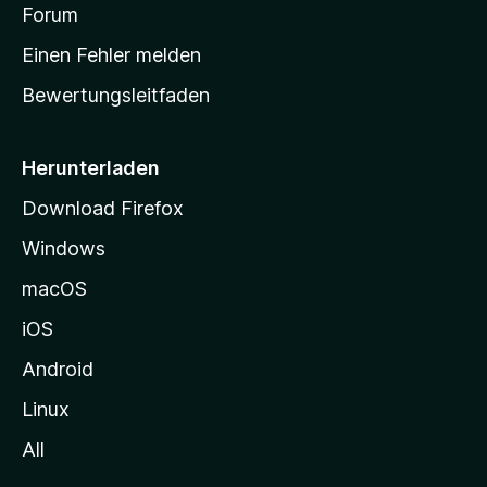
v
a
Forum
u
o
n
r
r
Einen Fehler melden
g
t
e
Bewertungsleitfaden
s
n
v
e
o
i
Herunterladen
r
t
Download Firefox
e
Windows
g
e
macOS
h
iOS
e
n
Android
Linux
All