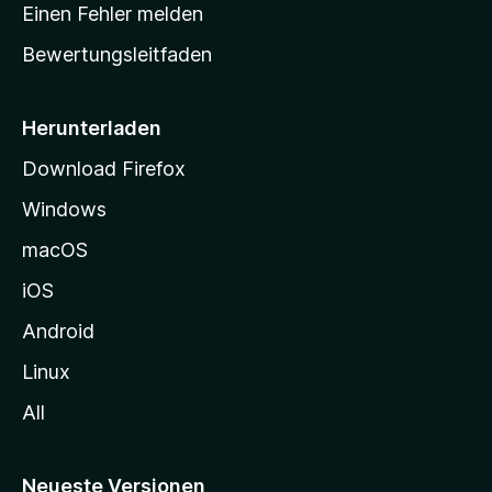
r
r
Einen Fehler melden
g
t
e
Bewertungsleitfaden
s
n
v
e
o
i
Herunterladen
r
t
Download Firefox
e
Windows
g
e
macOS
h
iOS
e
n
Android
Linux
All
Neueste Versionen