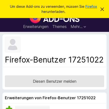
S
Anmelden
Um diese Add-ons zu verwenden, müssen Sie
Firefox
D
u
herunterladen.
i
A
c
e
d
s
h
e
d
Erweiterungen
Themes
Mehr…
e
n
-
H
n
i
o
n
n
w
e
s
i
f
s
Firefox-Benutzer 17251022
v
ü
e
r
r
w
d
e
e
r
Diesen Benutzer melden
f
n
e
F
n
i
Erweiterungen von Firefox-Benutzer 17251022
r
e