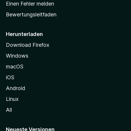
r
r
Einen Fehler melden
g
t
e
Bewertungsleitfaden
s
n
v
e
o
i
Herunterladen
r
t
Download Firefox
e
Windows
g
e
macOS
h
iOS
e
n
Android
Linux
All
Neueste Versionen