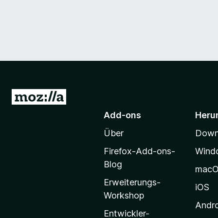
Z
u
Add-ons
Heru
r
Über
Downl
M
o
Firefox-Add-ons-
Wind
z
Blog
mac
i
Erweiterungs-
l
iOS
Workshop
l
Andr
a
Entwickler-