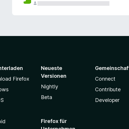
e
n
v
o
r
nterladen
Neueste
Gemeinschaf
Versionen
oad Firefox
Connect
Nightly
ows
Contribute
Beta
OS
Developer
Firefox für
oid
Unternehmen