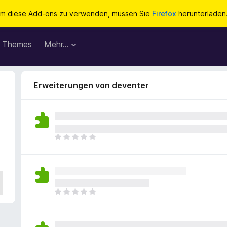
m diese Add-ons zu verwenden, müssen Sie
Firefox
herunterladen
Themes
Mehr…
Erweiterungen von deventer
E
s
l
i
e
g
E
e
s
n
l
n
i