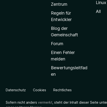
Linux
-
Zentrum
S
All
Regeln für
t
Entwickler
a
Blog der
r
Gemeinschaft
t
s
Forum
e
Einen Fehler
i
melden
t
Bewertungsleitfad
e
en
g
e
h
Datenschutz
Cookies
Rechtliches
e
n
Sofern nicht anders
vermerkt
, steht der Inhalt dieser Seite unt