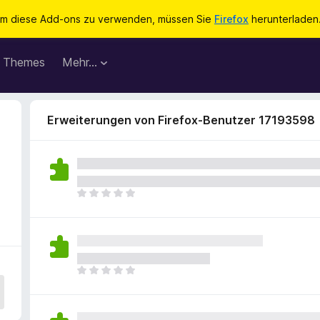
m diese Add-ons zu verwenden, müssen Sie
Firefox
herunterladen
Themes
Mehr…
Erweiterungen von Firefox-Benutzer 17193598
E
s
l
i
e
g
E
e
s
n
l
n
i