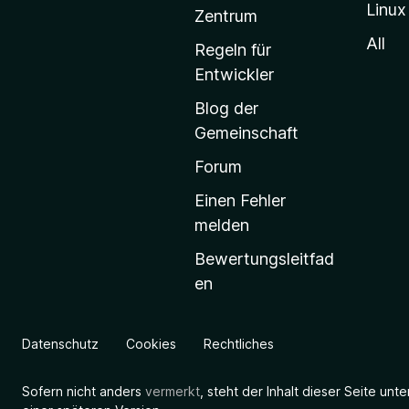
Linux
-
Zentrum
S
All
Regeln für
t
Entwickler
a
Blog der
r
Gemeinschaft
t
s
Forum
e
Einen Fehler
i
melden
t
Bewertungsleitfad
e
en
g
e
h
Datenschutz
Cookies
Rechtliches
e
n
Sofern nicht anders
vermerkt
, steht der Inhalt dieser Seite unt