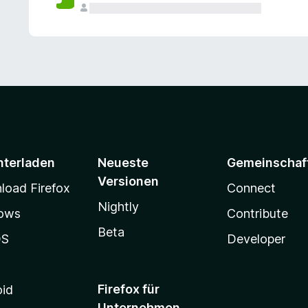
e
n
v
o
r
nterladen
Neueste
Gemeinschaf
Versionen
oad Firefox
Connect
Nightly
ows
Contribute
Beta
OS
Developer
Firefox für
oid
Unternehmen