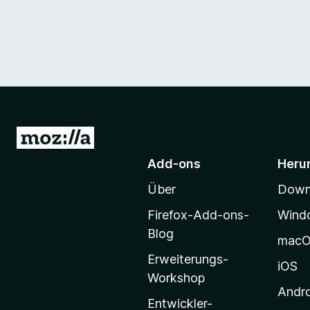
Z
u
Add-ons
Heru
r
Über
Downl
M
o
Firefox-Add-ons-
Wind
z
Blog
mac
i
Erweiterungs-
l
iOS
Workshop
l
Andr
a
Entwickler-