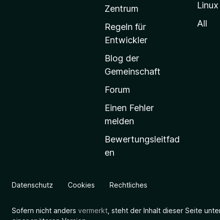
Linux
-
Zentrum
S
All
Regeln für
t
Entwickler
a
Blog der
r
Gemeinschaft
t
s
Forum
e
Einen Fehler
i
melden
t
Bewertungsleitfad
e
en
g
e
h
Datenschutz
Cookies
Rechtliches
e
n
Sofern nicht anders
vermerkt
, steht der Inhalt dieser Seite unt