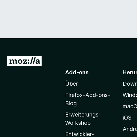
Z
u
Add-ons
Heru
r
Über
Downl
M
o
Firefox-Add-ons-
Wind
z
Blog
mac
i
Erweiterungs-
l
iOS
Workshop
l
Andr
a
Entwickler-