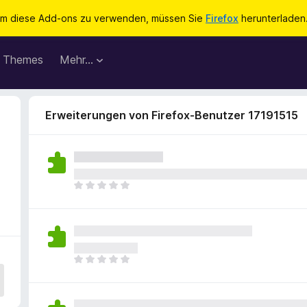
m diese Add-ons zu verwenden, müssen Sie
Firefox
herunterladen
Themes
Mehr…
Erweiterungen von Firefox-Benutzer 17191515
E
s
l
i
e
g
E
e
s
n
l
n
i