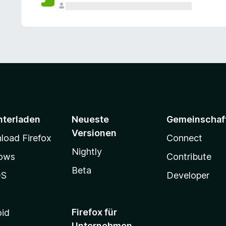
e
n
v
o
r
nterladen
Neueste
Gemeinschaf
Versionen
oad Firefox
Connect
Nightly
ows
Contribute
Beta
OS
Developer
Firefox für
oid
Unternehmen