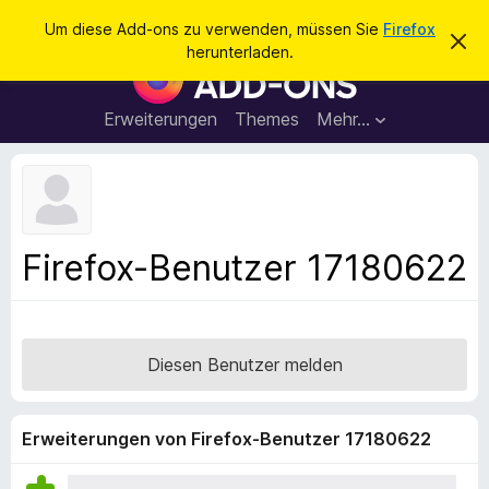
S
Anmelden
Um diese Add-ons zu verwenden, müssen Sie
Firefox
D
u
herunterladen.
i
A
c
e
d
s
h
e
d
Erweiterungen
Themes
Mehr…
e
n
-
H
n
i
o
n
n
w
e
s
i
f
s
Firefox-Benutzer 17180622
v
ü
e
r
r
w
d
e
e
r
Diesen Benutzer melden
f
n
e
F
n
i
Erweiterungen von Firefox-Benutzer 17180622
r
e