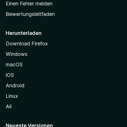
r
r
Einen Fehler melden
g
t
e
Bewertungsleitfaden
s
n
v
e
o
i
Herunterladen
r
t
Download Firefox
e
Windows
g
e
macOS
h
iOS
e
n
Android
Linux
All
Neueste Versionen