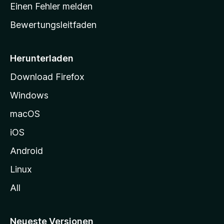
r
r
Einen Fehler melden
g
t
e
Bewertungsleitfaden
s
n
v
e
o
i
Herunterladen
r
t
Download Firefox
e
Windows
g
e
macOS
h
iOS
e
n
Android
Linux
All
Neueste Versionen