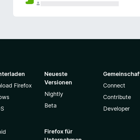
e
n
v
o
r
nterladen
Neueste
Gemeinschaf
Versionen
oad Firefox
Connect
Nightly
ows
Contribute
Beta
OS
Developer
Firefox für
oid
Unternehmen