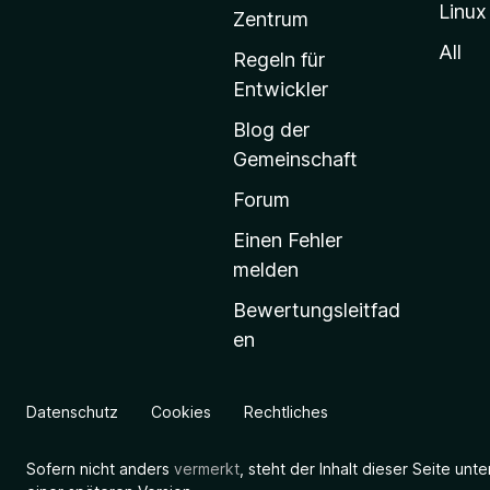
Linux
-
Zentrum
S
All
Regeln für
t
Entwickler
a
Blog der
r
Gemeinschaft
t
s
Forum
e
Einen Fehler
i
melden
t
Bewertungsleitfad
e
en
g
e
h
Datenschutz
Cookies
Rechtliches
e
n
Sofern nicht anders
vermerkt
, steht der Inhalt dieser Seite unt