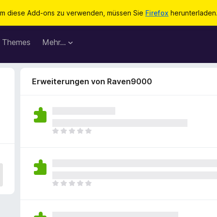
m diese Add-ons zu verwenden, müssen Sie
Firefox
herunterladen
Themes
Mehr…
Erweiterungen von Raven9000
E
s
l
i
e
g
E
e
s
n
l
n
i