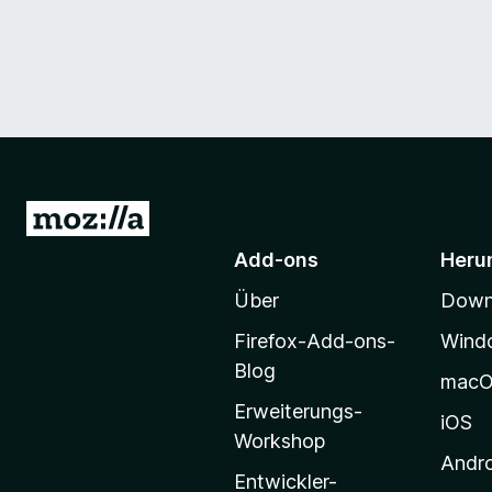
Z
u
Add-ons
Heru
r
Über
Downl
M
o
Firefox-Add-ons-
Wind
z
Blog
mac
i
Erweiterungs-
l
iOS
Workshop
l
Andr
a
Entwickler-