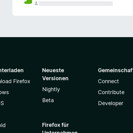
e
n
v
o
r
nterladen
Neueste
Gemeinschaf
Versionen
oad Firefox
Connect
Nightly
ows
Contribute
Beta
OS
Developer
Firefox für
oid
Unternehmen