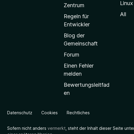
Linux
-
Zentrum
S
All
Regeln für
t
Entwickler
a
Blog der
r
Gemeinschaft
t
s
Forum
e
Einen Fehler
i
melden
t
Bewertungsleitfad
e
en
g
e
h
Datenschutz
Cookies
Rechtliches
e
n
Sofern nicht anders
vermerkt
, steht der Inhalt dieser Seite unt