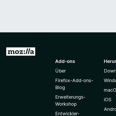
Z
u
Add-ons
Heru
r
Über
Downl
M
o
Firefox-Add-ons-
Wind
z
Blog
mac
i
Erweiterungs-
l
iOS
Workshop
l
Andr
a
Entwickler-