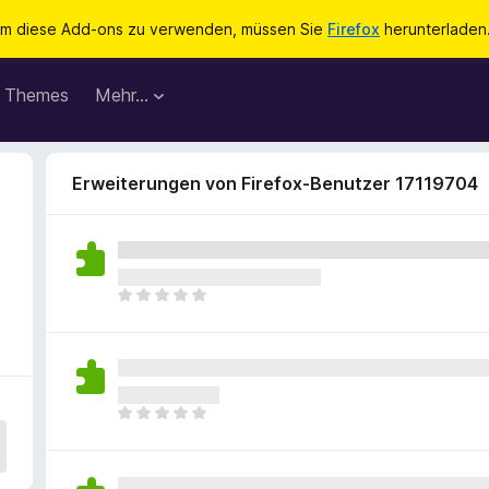
m diese Add-ons zu verwenden, müssen Sie
Firefox
herunterladen
Themes
Mehr…
Erweiterungen von Firefox-Benutzer 17119704
E
s
l
i
e
g
E
e
s
n
l
n
i