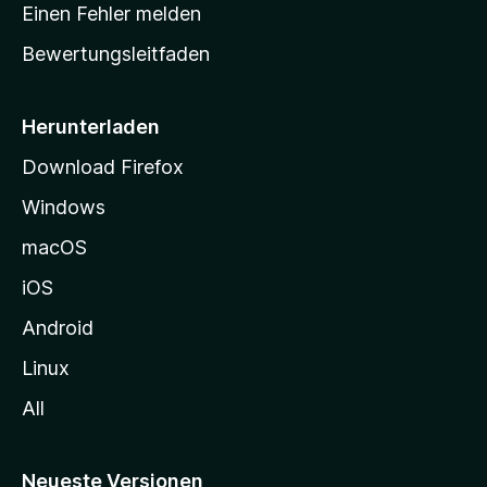
r
r
Einen Fehler melden
g
t
e
Bewertungsleitfaden
s
n
v
e
o
i
Herunterladen
r
t
Download Firefox
e
Windows
g
e
macOS
h
iOS
e
n
Android
Linux
All
Neueste Versionen