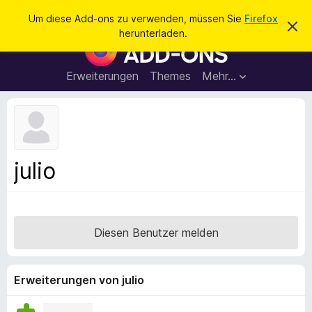
S
Anmelden
Um diese Add-ons zu verwenden, müssen Sie
Firefox
D
u
herunterladen.
i
A
c
e
d
s
h
e
d
Erweiterungen
Themes
Mehr…
e
n
-
H
n
i
o
n
n
w
e
s
i
f
s
julio
v
ü
e
r
r
w
d
e
e
r
Diesen Benutzer melden
f
n
e
F
n
i
Erweiterungen von julio
r
e